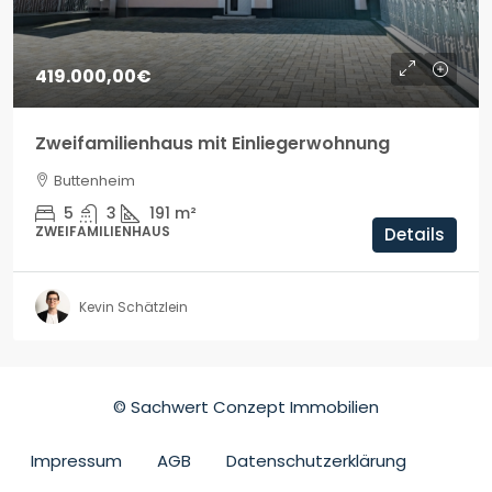
419.000,00€
Zweifamilienhaus mit Einliegerwohnung
Buttenheim
5
3
191
m²
ZWEIFAMILIENHAUS
Details
Kevin Schätzlein
© Sachwert Conzept Immobilien
Impressum
AGB
Datenschutzerklärung