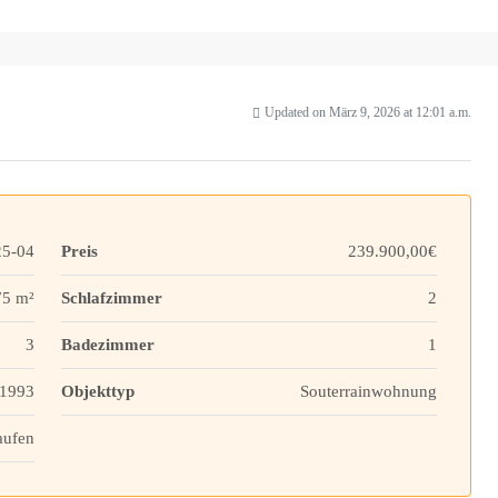
Updated on März 9, 2026 at 12:01 a.m.
5-04
Preis
239.900,00€
75 m²
Schlafzimmer
2
3
Badezimmer
1
1993
Objekttyp
Souterrainwohnung
aufen