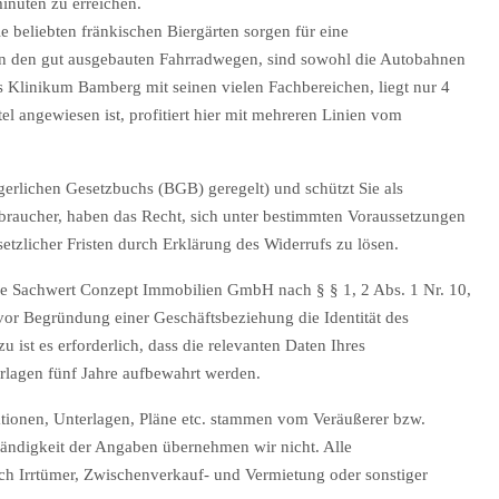
inuten zu erreichen.
e beliebten fränkischen Biergärten sorgen für eine
on den gut ausgebauten Fahrradwegen, sind sowohl die Autobahnen
 Klinikum Bamberg mit seinen vielen Fachbereichen, liegt nur 4
el angewiesen ist, profitiert hier mit mehreren Linien vom
rgerlichen Gesetzbuchs (BGB) geregelt) und schützt Sie als
rbraucher, haben das Recht, sich unter bestimmten Voraussetzungen
etzlicher Fristen durch Erklärung des Widerrufs zu lösen.
e Sachwert Conzept Immobilien GmbH nach § § 1, 2 Abs. 1 Nr. 10,
vor Begründung einer Geschäftsbeziehung die Identität des
u ist es erforderlich, dass die relevanten Daten Ihres
rlagen fünf Jahre aufbewahrt werden.
tionen, Unterlagen, Pläne etc. stammen vom Veräußerer bzw.
ständigkeit der Angaben übernehmen wir nicht. Alle
ch Irrtümer, Zwischenverkauf- und Vermietung oder sonstiger