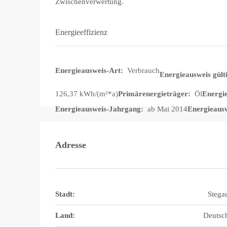
Zwischenverwertung.
Energieeffizienz
Energieausweis-Art:
Verbrauch
Energieausweis gülti
126,37 kWh/(m²*a)
Primärenergieträger:
Öl
Energie
Energieausweis-Jahrgang:
ab Mai 2014
Energieaus
Adresse
Stadt:
Stega
Land:
Deutsc