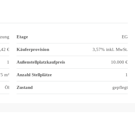
izung
Etage
EG
,42 €
Käuferprovision
3,57% inkl. MwSt.
1
Außenstellplatzkaufpreis
10.000 €
75 m²
Anzahl Stellplätze
1
Öl
Zustand
gepflegt