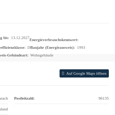
g bis:
13.12.2027
Energieverbrauchskennwert:
effizienzklasse:
D
Baujahr (Energieausweis):
1993
weis-Gebäudeart:
Wohngebäude
Auf Google Maps öffnen
urach
Postleitzahl:
96135
hland