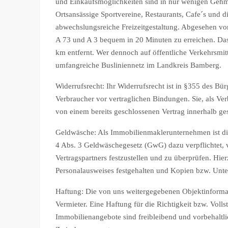
und Einkaufsmöglichkeiten sind in nur wenigen Gehm
Ortsansässige Sportvereine, Restaurants, Cafe´s und di
abwechslungsreiche Freizeitgestaltung. Abgesehen v
A 73 und A 3 bequem in 20 Minuten zu erreichen. Das
km entfernt. Wer dennoch auf öffentliche Verkehrsmitt
umfangreiche Busliniennetz im Landkreis Bamberg.
Widerrufsrecht: Ihr Widerrufsrecht ist in §355 des Bü
Verbraucher vor vertraglichen Bindungen. Sie, als Ve
von einem bereits geschlossenen Vertrag innerhalb ges
Geldwäsche: Als Immobilienmaklerunternehmen ist di
4 Abs. 3 Geldwäschegesetz (GwG) dazu verpflichtet, 
Vertragspartners festzustellen und zu überprüfen. Hierz
Personalausweises festgehalten und Kopien bzw. Unte
Haftung: Die von uns weitergegebenen Objektinforma
Vermieter. Eine Haftung für die Richtigkeit bzw. Voll
Immobilienangebote sind freibleibend und vorbehaltli